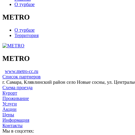
О турбазе
METRO
О турбазе
Территория
METRO
www.metro-cc.ru
Список партнеров
г. Самара, Клявлинский район село Новые сосны, ул. Центральн
Схема проезда
Курорт
Проживание
Услуги
Акции
Цены
Информация
Контакты
Мы в соцсетях: