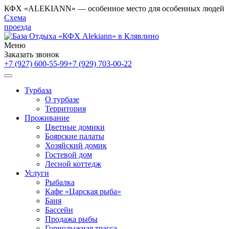
КФХ «ALEKIANN» — особенное место для особенных людей
Схема
проезда
Меню
Заказать звонок
+7 (927) 600-55-99
+7 (929) 703-00-22
Турбаза
О турбазе
Территория
Проживание
Цветные домики
Боярские палаты
Хозяйский домик
Гостевой дом
Лесной коттедж
Услуги
Рыбалка
Кафе «Царская рыба»
Баня
Бассейн
Продажа рыбы
Горнолыжная трасса