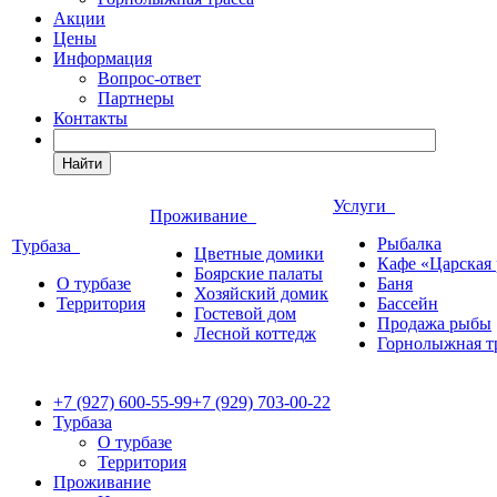
Акции
Цены
Информация
Вопрос-ответ
Партнеры
Контакты
Найти
Услуги
Проживание
Рыбалка
Турбаза
Цветные домики
Кафе «Царская
Боярские палаты
О турбазе
Баня
Хозяйский домик
Территория
Бассейн
Гостевой дом
Продажа рыбы
Лесной коттедж
Горнолыжная т
+7 (927) 600-55-99
+7 (929) 703-00-22
Турбаза
О турбазе
Территория
Проживание