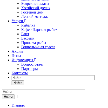
Боярские палаты
Хозяйский домик
Гостевой дом
Лесной коттедж
Услуги
Рыбалка
Кафе «Царская рыба»
Баня
Бассейн
Продажа рыбы
Горнолыжная трасса
Акции
Цены
Информация
Вопрос-ответ
Партнеры
Контакты
Найти
Найти
Главная