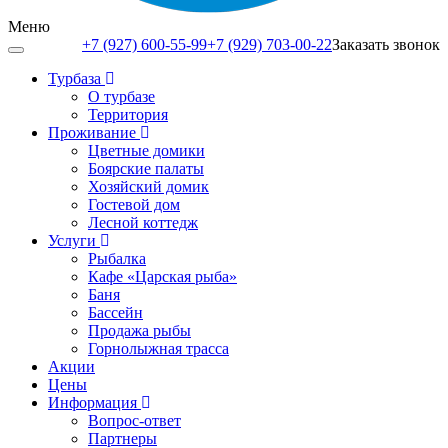
Меню
+7 (927) 600-55-99
+7 (929) 703-00-22
Заказать звонок
Турбаза
О турбазе
Территория
Проживание
Цветные домики
Боярские палаты
Хозяйский домик
Гостевой дом
Лесной коттедж
Услуги
Рыбалка
Кафе «Царская рыба»
Баня
Бассейн
Продажа рыбы
Горнолыжная трасса
Акции
Цены
Информация
Вопрос-ответ
Партнеры