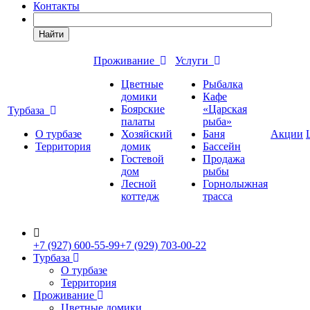
Контакты
Найти
Проживание
Услуги
Цветные
Рыбалка
домики
Кафе
Боярские
«Царская
Турбаза
палаты
рыба»
О турбазе
Хозяйский
Баня
Акции
Территория
домик
Бассейн
Гостевой
Продажа
дом
рыбы
Лесной
Горнолыжная
коттедж
трасса
+7 (927) 600-55-99
+7 (929) 703-00-22
Турбаза
О турбазе
Территория
Проживание
Цветные домики